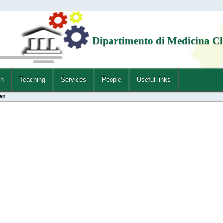
Dipartimento di Medicina Cl
ch
Teaching
Services
People
Useful links
en