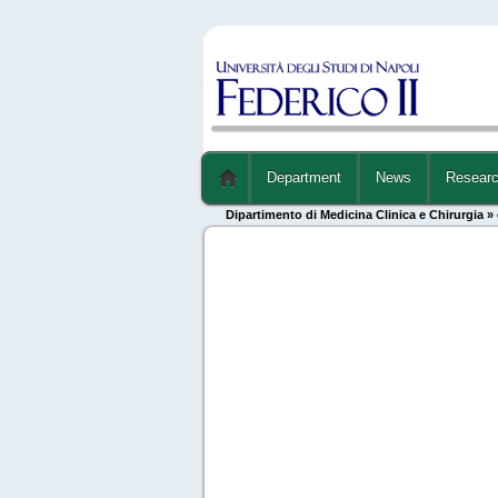
Department
News
Resear
Dipartimento di Medicina Clinica e Chirurgia
» 